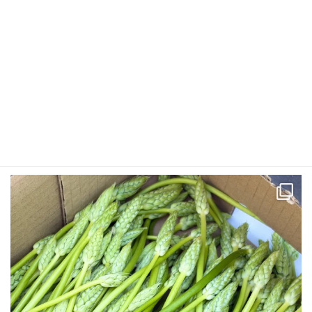
2026年5月12日
グルメレポート
2026年5月グルメレポート
aikawafoods
（有）アイカワフーズは山梨県甲府市の業務用グルメ食材卸で
す。
食肉類、魚介類、乳製品、農産物、調味料、製菓・製パン
材料等、幅広く取り扱っております。
住所：甲府市音羽町2-53
ＴＥＬ：055-253-4132
営業時間：8:30-17:30
定休日：日・水・
祝日(不定休、HPをご確認ください)