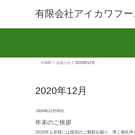
コ
ナ
ン
ビ
有限会社アイカワフー
テ
ゲ
ン
ー
ツ
シ
へ
ョ
ス
ン
キ
に
ッ
移
HOME
お知らせ
2020年12月
プ
動
2020年12月
2020年12月30日
年末のご挨拶
2020年も皆様には格別のご愛顧を賜り、厚く御礼