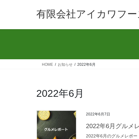
コ
ナ
ン
ビ
有限会社アイカワフー
テ
ゲ
ン
ー
ツ
シ
へ
ョ
ス
ン
キ
に
ッ
移
HOME
お知らせ
2022年6月
プ
動
2022年6月
2022年6月7日
2022年6月グルメ
2022年6月のグルメレ