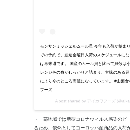
モンサンミッシェルムール貝 今年も入荷が始ま
での予約で、翌週金曜日入荷のスケジュールにな
は再来週です。 国産のムール貝と比べて貝殻は
レンジ色の身がしっかりと詰まり、甘味のある豊
により今のところ高値になっています。 #山梨食材
フーズ
A post shared by
アイカワフーズ
(@aika
・一部地域では新型コロナウィルス感染のピ
るため、依然としてヨーロッパ産商品の入荷