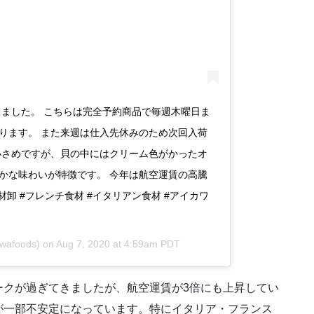
りました。 こちらは完全予約商品で毎週木曜日ま
ります。 また来週は仕入先休みのため次回入荷
小さめですが、貝の中にはクリーム色がかったオ
かな味わいが特徴です。 今年は航空運賃の高騰
卸 #フレンチ食材 #イタリアン食材 #アイカワ
wafoods) on
Aug 7, 2020 at 4:59am PDT
ークが過ぎてきましたが、航空運賃が3倍にも上昇してい
が一部不安定になっています。特にイタリア・フランス