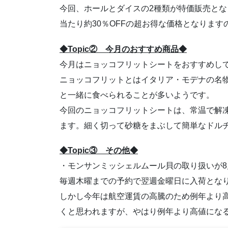
今回、ホールとダイスの2種類が特価販売となり
当たり約30％OFFの超お得な価格となりま
◆Topic② 今月のおすすめ商品◆
今月はニョッコフリットシートをおすすめし
ニョッコフリットとはイタリア・モデナの名
と一緒に食べられることが多いようです。
今回のニョッコフリットシートは、常温で解
ます。細く切って砂糖をまぶして簡単なドル
◆Topic③ その他◆
・モンサンミッシェルムール貝の取り扱いが8
毎週木曜までの予約で翌週金曜日に入荷とな
しかし今年は航空運賃の高騰のため例年より
くと思われますが、やはり例年より高値にな