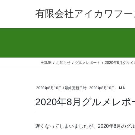
コ
ナ
ン
ビ
有限会社アイカワフー
テ
ゲ
ン
ー
ツ
シ
へ
ョ
ス
ン
キ
に
ッ
移
HOME
お知らせ
グルメレポート
2020年8月グル
プ
動
2020年8月10日
/ 最終更新日時 :
2020年8月10日
M.N
2020年8月グルメレポ
遅くなってしまいましたが、2020年8月の