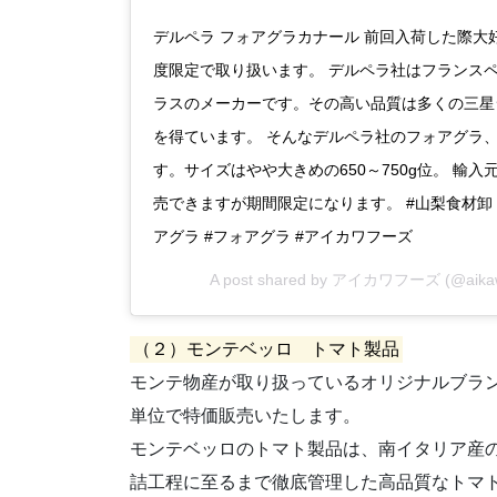
デルペラ フォアグラカナール 前回入荷した際
度限定で取り扱います。 デルペラ社はフランスペ
ラスのメーカーです。その高い品質は多くの三星
を得ています。 そんなデルペラ社のフォアグラ
す。サイズはやや大きめの650～750g位。 輸
売できますが期間限定になります。 #山梨食材卸 
アグラ #フォアグラ #アイカワフーズ
A post shared by
アイカワフーズ
(@aika
（２）モンテベッロ トマト製品
モンテ物産が取り扱っているオリジナルブラン
単位で特価販売いたします。
モンテベッロのトマト製品は、南イタリア産
詰工程に至るまで徹底管理した高品質なトマ