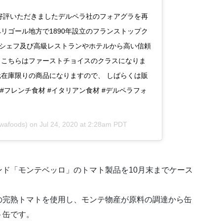
大好評いただきましたデルペラ社のフォアグラを再
リゴール地方で1890年設立のフランストップク
シェフ及び高級レストランやホテルから高い信頼
、こちらはファーストチョイスのクラスになりま
入元在庫限りの商品になりますので、 しばらくは販
#フレンチ食材 #イタリアン食材 #デルペラフォ
wafoods) on
Jul 24, 2020 at 2:28am PDT
ド「モンテベッロ」のトマト製品を10月末までケース
の完熟トマトを使用し、モンテ物産が原料の調達から缶
ト缶です。